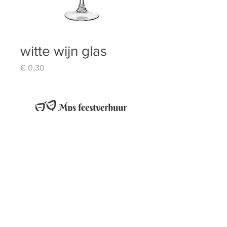
witte wijn glas
Prijs
€ 0,30
Mps feestverhuur
Melveren-Centrum 133
3800 Sint-Truiden.
0478/718303 - 0471/644434
info@mpsfeestverhuur.be